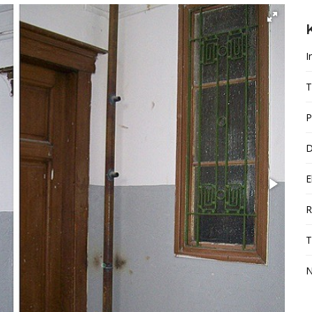
I
T
P
D
E
R
T
N