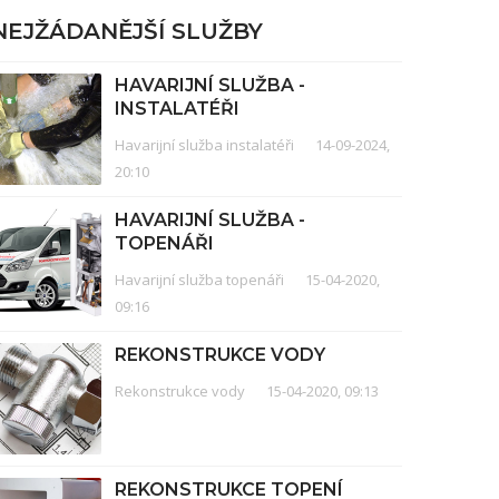
NEJŽÁDANĚJŠÍ SLUŽBY
HAVARIJNÍ SLUŽBA -
INSTALATÉŘI
Havarijní služba instalatéři
14-09-2024,
20:10
HAVARIJNÍ SLUŽBA -
TOPENÁŘI
Havarijní služba topenáři
15-04-2020,
09:16
REKONSTRUKCE VODY
Rekonstrukce vody
15-04-2020, 09:13
REKONSTRUKCE TOPENÍ