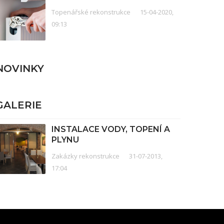
Topenářské rekonstrukce
15-04-2020,
09:13
NOVINKY
GALERIE
INSTALACE VODY, TOPENÍ A
PLYNU
Zakázky rekonstrukce
31-07-2013,
17:04