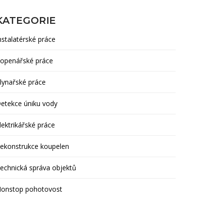
KATEGORIE
nstalatérské práce
openářské práce
lynařské práce
etekce úniku vody
lektrikářské práce
ekonstrukce koupelen
echnická správa objektů
onstop pohotovost