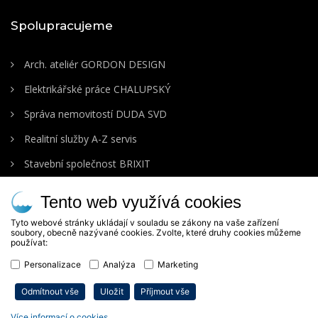
Spolupracujeme
Arch. ateliér GORDON DESIGN
Elektrikářské práce CHALUPSKÝ
Správa nemovitostí DUDA SVD
Realitní služby A-Z servis
Stavební společnost BRIXIT
Tento web využívá cookies
Tyto webové stránky ukládají v souladu se zákony na vaše zařízení
soubory, obecně nazývané cookies. Zvolte, které druhy cookies můžeme
používat:
Personalizace
Analýza
Marketing
Odmítnout vše
Uložit
Příjmout vše
Copyright © 2020 AQUAPLUMB, s.r.o. All rights reserved.
Více informací o cookies