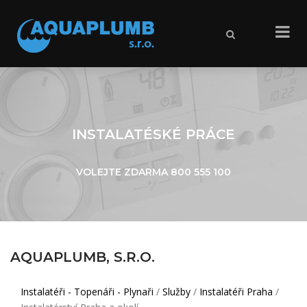
X
INSTALATÉSKÉ PRÁCE
VOLEJTE ZDARMA
800 555 100
AQUAPLUMB, S.R.O.
Instalatéři - Topenáři - Plynaři
/
Služby
/
Instalatéři Praha
/