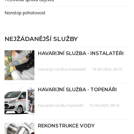
Nonstop pohotovost
NEJŽÁDANĚJŠÍ SLUŽBY
HAVARIJNÍ SLUŽBA - INSTALATÉŘI
Havarijní služba instalatéři
14-09-2024, 20:10
HAVARIJNÍ SLUŽBA - TOPENÁŘI
Havarijní služba topenáři
15-04-2020, 09:16
REKONSTRUKCE VODY