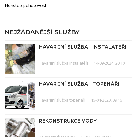
Nonstop pohotovost
NEJŽÁDANĚJŠÍ SLUŽBY
HAVARIJNÍ SLUŽBA - INSTALATÉŘI
Havarijní služba instalatéři
14-09-2024, 20:10
HAVARIJNÍ SLUŽBA - TOPENÁŘI
Havarijní služba topenáři
15-04-2020, 09:16
REKONSTRUKCE VODY