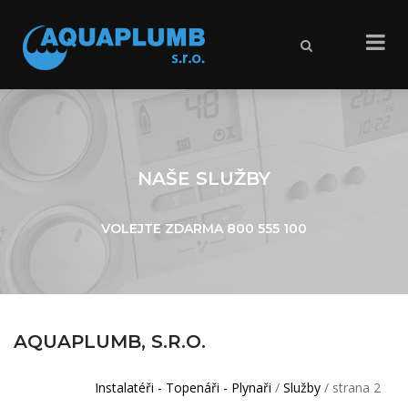
X
NAŠE SLUŽBY
VOLEJTE ZDARMA
800 555 100
AQUAPLUMB, S.R.O.
Instalatéři - Topenáři - Plynaři
/
Služby
/ strana 2