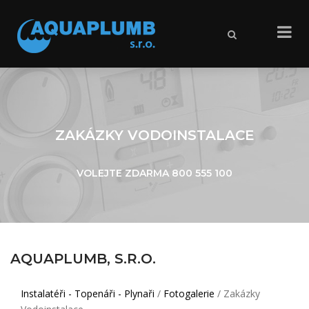
X
ZAKÁZKY VODOINSTALACE
VOLEJTE ZDARMA
800 555 100
AQUAPLUMB, S.R.O.
Instalatéři - Topenáři - Plynaři
/
Fotogalerie
/ Zakázky