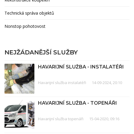
Technická správa objektů
Nonstop pohotovost
NEJŽÁDANĚJŠÍ SLUŽBY
HAVARIJNÍ SLUŽBA - INSTALATÉŘI
Havarijní služba instalatéři
14-09-2024, 20:10
HAVARIJNÍ SLUŽBA - TOPENÁŘI
Havarijní služba topenáři
15-04-2020, 09:16